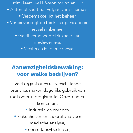
stimuleert uw HR-monitoring en IT :
• Automatiseert het volgen van schema's.
• Vergemakkelijkt het beheer.
• Vereenvoudigt de bedrijfsorganisatie en
het salarisbeheer.
• Geeft verantwoordelijkheid aan
medewerkers.
• Versterkt de teamcohesie.
Aanwezigheidsbewaking:
voor welke bedrijven?
Veel organisaties uit verschillende
branches maken dagelijks gebruik van
tools voor tijdregistratie. Onze klanten
komen uit:
•
industrie en garages,
•
ziekenhuizen en laboratoria voor
medische analyse,
•
consultancybedrijven,