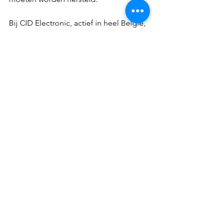
Bij CID Electronic, actief in heel België, 
zijn we experts in productiecontrole en 
tijdregistratiesystemen. Bel ons voor 
een  biometrische prikklok of een 
prikklok met badgelezer in Luik, 
Namen, Brussel of Luxemburg.
Opmerkingen
Plaats een opmerking...