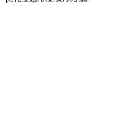
pharmaceutique, si vous avez une chaine
de production, un système de contrôle
automatique ne peut que vous être
bénéfique.
Découvrez toutes les fonctions
de
MAXIJOB
et améliorez vos
procédés de production
Nous contacter